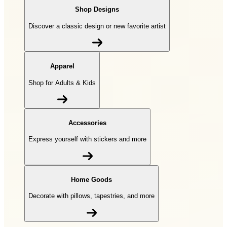
Shop Designs
Discover a classic design or new favorite artist
Apparel
Shop for Adults & Kids
Accessories
Express yourself with stickers and more
Home Goods
Decorate with pillows, tapestries, and more