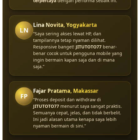
terpercaya
dengan performa sebaik ini.”
Lina Novita, Yogyakarta
LN
“Saya sering akses lewat HP, dan
tampilannya tetap nyaman dilihat.
Responsive banget!
JITUTOTO77
benar-
benar cocok untuk pengguna mobile yang
ingin bermain kapan saja dan di mana
saja.”
Fajar Pratama, Makassar
FP
“Proses deposit dan withdraw di
JITUTOTO77
menurut saya sangat praktis.
Semuanya cepat, jelas, dan tidak berbelit.
Ini jadi alasan utama kenapa saya lebih
nyaman bermain di sini.”