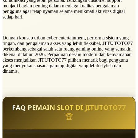
komunikasi yang lebih personal. Dukungan customer support
menjadi bagian penting dalam menjaga kualitas pengalaman
pengguna agar tetap nyaman selama menikmati aktivitas digital
setiap hari.
Dengan konsep urban cyber entertainment, performa sistem yang
ringan, dan pengalaman akses yang lebih fleksibel,
JITUTOTO77
berkembang sebagai salah satu ruang gaming online yang semakin
dikenal di tahun 2026. Perpaduan desain modern dan kenyamanan
akses menjadikan JITUTOTO77 pilihan menarik bagi pengguna
yang menyukai suasana gaming digital yang lebih stylish dan
dinamis.
FAQ PEMAIN SLOT DI JITUTOTO77
🏆