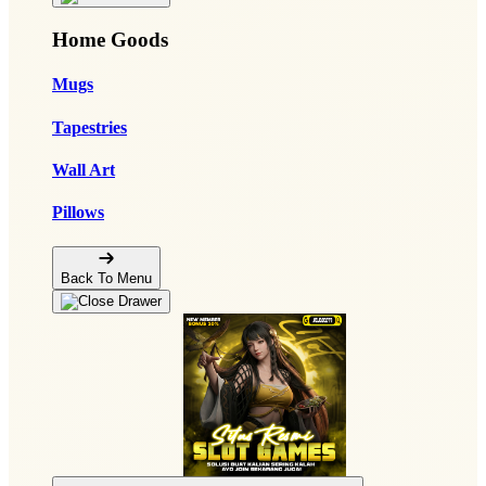
Home Goods
Mugs
Tapestries
Wall Art
Pillows
Back To Menu