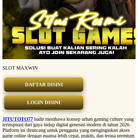
SLOT MAXWIN
DAFTAR DISINI
LOGIN DISINI
JITUTOTO77
hadir membawa konsep urban gaming culture yang
terinspirasi dari gaya hidup digital generasi modern di tahun 2026.
Platform ini dirancang untuk pengguna yang menginginkan akses
game online dengan nuansa lebih cepat, praktis, dan terasa premium