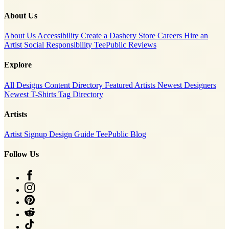
About Us
About Us
Accessibility
Create a Dashery Store
Careers
Hire an
Artist
Social Responsibility
TeePublic Reviews
Explore
All Designs
Content Directory
Featured Artists
Newest Designers
Newest T-Shirts
Tag Directory
Artists
Artist Signup
Design Guide
TeePublic Blog
Follow Us