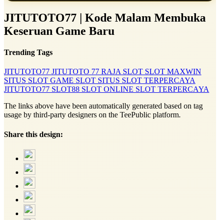
JITUTOTO77 | Kode Malam Membuka
Keseruan Game Baru
Trending Tags
JITUTOTO77
JITUTOTO 77
RAJA SLOT
SLOT MAXWIN
SITUS SLOT
GAME SLOT
SITUS SLOT TERPERCAYA
JITUTOTO77
SLOT88
SLOT ONLINE
SLOT TERPERCAYA
The links above have been automatically generated based on tag
usage by third-party designers on the TeePublic platform.
Share this design: